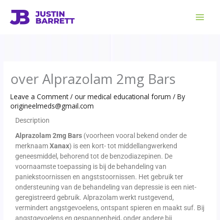
Skip
to
content
over Alprazolam 2mg Bars
Leave a Comment
/
our medical educational forum
/ By
origineelmeds@gmail.com
Description
Alprazolam 2mg Bars
(voorheen vooral bekend onder de
merknaam
Xanax
) is een kort- tot middellangwerkend
geneesmiddel, behorend tot de benzodiazepinen. De
voornaamste toepassing is bij de behandeling van
paniekstoornissen en angststoornissen. Het gebruik ter
ondersteuning van de behandeling van depressie is een niet-
geregistreerd gebruik. Alprazolam werkt rustgevend,
vermindert angstgevoelens, ontspant spieren en maakt suf. Bij
angstgevoelens en gespannenheid, onder andere bij