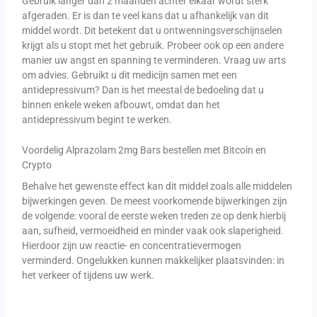
Gebruik langer dan 2 maanden achter elkaar wordt sterk
afgeraden. Er is dan te veel kans dat u afhankelijk van dit
middel wordt. Dit betekent dat u ontwenningsverschijnselen
krijgt als u stopt met het gebruik. Probeer ook op een andere
manier uw angst en spanning te verminderen. Vraag uw arts
om advies. Gebruikt u dit medicijn samen met een
antidepressivum? Dan is het meestal de bedoeling dat u
binnen enkele weken afbouwt, omdat dan het
antidepressivum begint te werken.
Voordelig Alprazolam 2mg Bars bestellen met Bitcoin en
Crypto
Behalve het gewenste effect kan dit middel zoals alle middelen
bijwerkingen geven. De meest voorkomende bijwerkingen zijn
de volgende: vooral de eerste weken treden ze op denk hierbij
aan, sufheid, vermoeidheid en minder vaak ook slaperigheid.
Hierdoor zijn uw reactie- en concentratievermogen
verminderd. Ongelukken kunnen makkelijker plaatsvinden: in
het verkeer of tijdens uw werk.