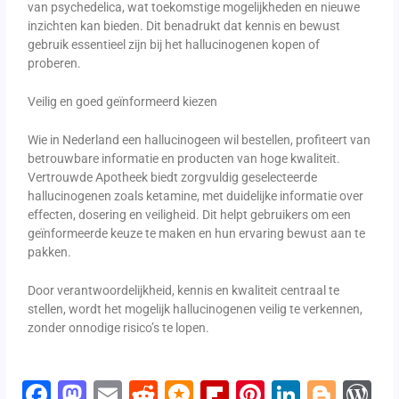
van psychedelica, wat toekomstige mogelijkheden en nieuwe
inzichten kan bieden. Dit benadrukt dat kennis en bewust
gebruik essentieel zijn bij het hallucinogenen kopen of
proberen.
Veilig en goed geïnformeerd kiezen
Wie in Nederland een hallucinogeen wil bestellen, profiteert van
betrouwbare informatie en producten van hoge kwaliteit.
Vertrouwde Apotheek biedt zorgvuldig geselecteerde
hallucinogenen zoals ketamine, met duidelijke informatie over
effecten, dosering en veiligheid. Dit helpt gebruikers om een
geïnformeerde keuze te maken en hun ervaring bewust aan te
pakken.
Door verantwoordelijkheid, kennis en kwaliteit centraal te
stellen, wordt het mogelijk hallucinogenen veilig te verkennen,
zonder onnodige risico’s te lopen.
F
M
E
R
M
Fli
Pi
Li
Bl
W