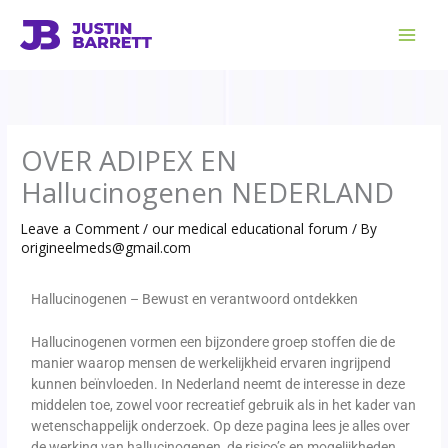
Skip
to
content
OVER ADIPEX EN
Hallucinogenen NEDERLAND
Leave a Comment
/
our medical educational forum
/ By
origineelmeds@gmail.com
Hallucinogenen – Bewust en verantwoord ontdekken
Hallucinogenen vormen een bijzondere groep stoffen die de
manier waarop mensen de werkelijkheid ervaren ingrijpend
kunnen beïnvloeden. In Nederland neemt de interesse in deze
middelen toe, zowel voor recreatief gebruik als in het kader van
wetenschappelijk onderzoek. Op deze pagina lees je alles over
de werking van hallucinogenen, de risico’s en mogelijkheden,