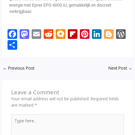
energie met Eprex EPO 4000 IU, gemakkelijk en discreet
verkrijgbaar.
F
M
E
R
M
Fli
Pi
Li
Bl
W
ac
as
m
e
ic
p
nt
n
o
o
S
e
to
ai
d
ro
b
er
k
g
d
h
b
d
l
di
.b
o
e
e
g
P
ar
←
Previous Post
Next Post
→
o
o
t
lo
ar
st
dI
er
e
e
o
n
g
d
n
ss
k
Leave a Comment
Your email address will not be published.
Required fields
are marked
*
Type
here..