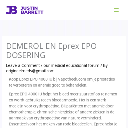
Skip
to
content
DEMEROL EN Eprex EPO
DOSERING
Leave a Comment
/
our medical educational forum
/ By
origineelmeds@gmail.com
Koop Eprex EPO 4000 IU bij Vapotheek.com om je prestaties
te verbeteren en anemie goed te behandelen.
Eprex EPO 4000 IU helpt het bloed meer zuurstof op te nemen
en wordt gebruikt tegen bloedarmoede. Het is een sterk
medicijn voor erythropoëtine. Bij patiënten met anemie door
chemotherapie, chronische nierziekte of andere ziekten is de
aanmaak van erythropoëtine van nature verminderd.
Essentieel voor het maken van rode bloedcellen. Eprex helpt je