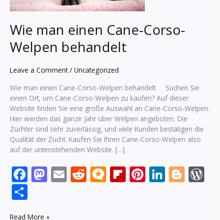
Wie man einen Cane-Corso-
Welpen behandelt
Leave a Comment
/
Uncategorized
Wie man einen Cane-Corso-Welpen behandelt Suchen Sie
einen Ort, um Cane-Corso-Welpen zu kaufen? Auf dieser
Website finden Sie eine große Auswahl an Cane-Corso-Welpen.
Hier werden das ganze Jahr über Welpen angeboten. Die
Züchter sind sehr zuverlässig, und viele Kunden bestätigen die
Qualität der Zucht. Kaufen Sie Ihren Cane-Corso-Welpen also
auf der untenstehenden Website. […]
F
M
E
R
M
Fli
Pi
Li
Bl
W
ac
as
m
e
ic
p
nt
n
o
or
S
e
to
ai
d
ro
b
er
k
g
d
h
Read More »