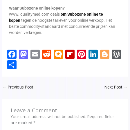
Waar Suboxone online kopen?
www. qualitymed.com deals
om Suboxone online te
kopen
tegen de hoogste tarieven voor online verkoop. Het
beste commodity-standaard met concurrerende prijzen kan
worden verkregen.
F
M
E
R
M
Fli
Pi
Li
Bl
W
ac
as
m
e
ic
p
nt
n
o
o
S
e
to
ai
d
ro
b
er
k
g
d
h
b
d
l
di
.b
o
e
e
g
P
ar
←
Previous Post
Next Post
→
o
o
t
lo
ar
st
dI
er
e
e
o
n
g
d
n
ss
k
Leave a Comment
Your email address will not be published.
Required fields
are marked
*