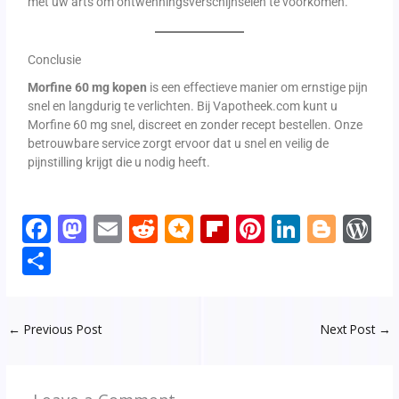
met uw arts om ontwenningsverschijnselen te voorkomen.
Conclusie
Morfine 60 mg kopen
is een effectieve manier om ernstige pijn
snel en langdurig te verlichten. Bij Vapotheek.com kunt u
Morfine 60 mg snel, discreet en zonder recept bestellen. Onze
betrouwbare service zorgt ervoor dat u snel en veilig de
pijnstilling krijgt die u nodig heeft.
F
M
E
R
M
Fli
Pi
Li
Bl
W
ac
as
m
e
ic
p
nt
n
o
o
S
e
to
ai
d
ro
b
er
k
g
d
h
b
d
l
di
.b
o
e
e
g
P
ar
←
Previous Post
Next Post
→
o
o
t
lo
ar
st
dI
er
e
e
o
n
g
d
n
ss