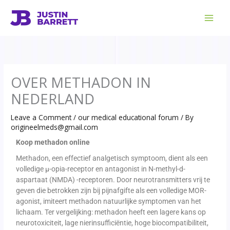
Skip
to
content
OVER METHADON IN
NEDERLAND
Leave a Comment
/
our medical educational forum
/ By
origineelmeds@gmail.com
Koop methadon online
Methadon, een effectief analgetisch symptoom, dient als een
volledige μ-opia-receptor en antagonist in N-methyl-d-
aspartaat (NMDA) -receptoren. Door neurotransmitters vrij te
geven die betrokken zijn bij pijnafgifte als een volledige MOR-
agonist, imiteert methadon natuurlijke symptomen van het
lichaam. Ter vergelijking: methadon heeft een lagere kans op
neurotoxiciteit, lage nierinsufficiëntie, hoge biocompatibiliteit,