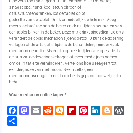
u de verstrooitablet gebruikt. In tenminste 120 ml water,
sinaasappel, tang, kool-steun citroen of
citrusvruchtendranken, los de tablet op of
gedeelte van de tablet. Drink onmiddellijk de hele mix. Voeg
meer vloeistof toe aan de beker en drink tijdens het rusten van
een tablet blijven in de beker. Deze mix drinkt sindsdien. De arts
verandert de dosis methadon tijdens detox. U kunt de dosering
verlagen of de arts dat u tijdens de behandeling minder vaak
methadon gebruikt. Als er pijn optreedt tijdens de operatie, is
de arts zal de dosering verhogen of meer medicijnen nemen
om de irritatie te verminderen. Vertel ons hoe u reageert tot
een diagnose van methadon. Neem zelfs geen
methadondoseringen meer in tot het is gepland hoewel je pijn
hebt.
Waar methadon online kopen?
F
M
E
R
M
Fli
Pi
Li
Bl
W
ac
as
m
e
ic
p
nt
n
o
o
S
e
to
ai
d
ro
b
er
k
g
d
h