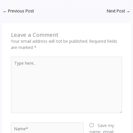
b
d
l
di
.b
o
e
e
g
P
ar
←
Previous Post
Next Post
→
o
o
t
lo
ar
st
dI
er
e
e
o
n
g
d
n
ss
k
Leave a Comment
Your email address will not be published.
Required fields
are marked
*
Type
here..
Name*
Save my
name, email,