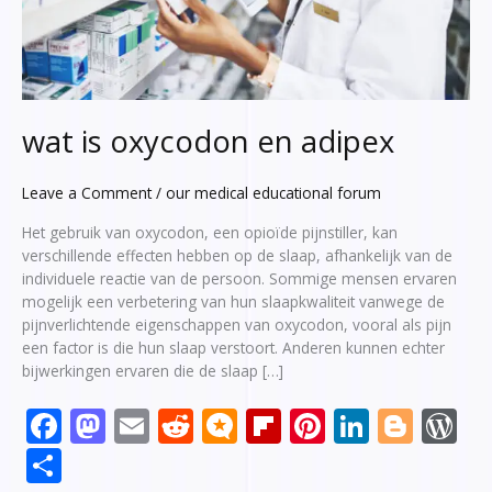
wat is oxycodon en adipex
Leave a Comment
/
our medical educational forum
Het gebruik van oxycodon, een opioïde pijnstiller, kan
verschillende effecten hebben op de slaap, afhankelijk van de
individuele reactie van de persoon. Sommige mensen ervaren
mogelijk een verbetering van hun slaapkwaliteit vanwege de
pijnverlichtende eigenschappen van oxycodon, vooral als pijn
een factor is die hun slaap verstoort. Anderen kunnen echter
bijwerkingen ervaren die de slaap […]
F
M
E
R
M
Fli
Pi
Li
Bl
W
ac
as
m
e
ic
p
nt
n
o
or
S