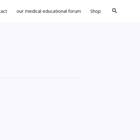
Search
tact
our medical educational forum
Shop