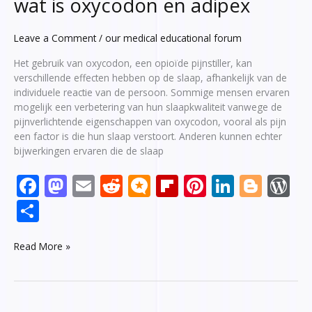
wat is oxycodon en adipex
Leave a Comment
/
our medical educational forum
Het gebruik van oxycodon, een opioïde pijnstiller, kan
verschillende effecten hebben op de slaap, afhankelijk van de
individuele reactie van de persoon. Sommige mensen ervaren
mogelijk een verbetering van hun slaapkwaliteit vanwege de
pijnverlichtende eigenschappen van oxycodon, vooral als pijn
een factor is die hun slaap verstoort. Anderen kunnen echter
bijwerkingen ervaren die de slaap
F
M
E
R
M
Fli
Pi
Li
Bl
W
ac
as
m
e
ic
p
nt
n
o
or
S
e
to
ai
d
ro
b
er
k
g
d
h
b
d
l
di
.b
o
e
e
g
Pr
Read More »
ar
o
o
t
lo
ar
st
dI
er
e
e
o
n
g
d
n
ss