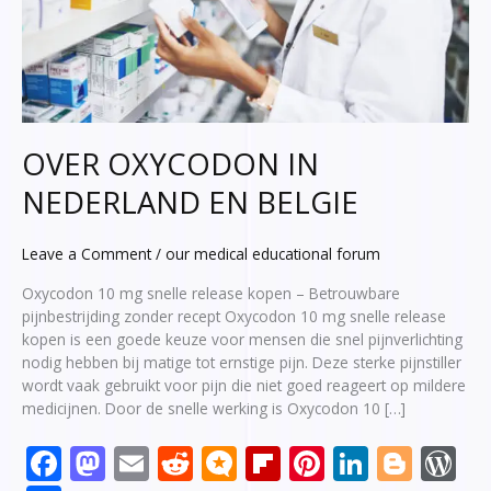
OVER OXYCODON IN
NEDERLAND EN BELGIE
Leave a Comment
/
our medical educational forum
Oxycodon 10 mg snelle release kopen – Betrouwbare
pijnbestrijding zonder recept Oxycodon 10 mg snelle release
kopen is een goede keuze voor mensen die snel pijnverlichting
nodig hebben bij matige tot ernstige pijn. Deze sterke pijnstiller
wordt vaak gebruikt voor pijn die niet goed reageert op mildere
medicijnen. Door de snelle werking is Oxycodon 10 […]
F
M
E
R
M
Fli
Pi
Li
Bl
W