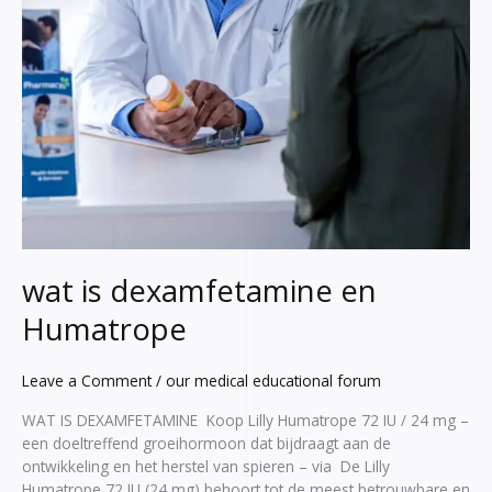
wat is dexamfetamine en
Humatrope
Leave a Comment
/
our medical educational forum
WAT IS DEXAMFETAMINE Koop Lilly Humatrope 72 IU / 24 mg –
een doeltreffend groeihormoon dat bijdraagt aan de
ontwikkeling en het herstel van spieren – via De Lilly
Humatrope 72 IU (24 mg) behoort tot de meest betrouwbare en